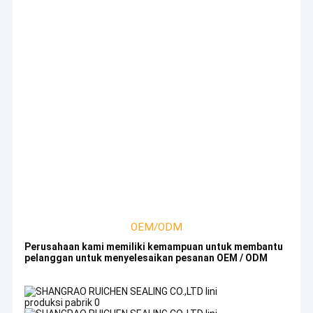
OEM/ODM
Rumah
Perusahaan kami memiliki kemampuan untuk membantu
pelanggan untuk menyelesaikan pesanan OEM / ODM
Produk
SHANGRAO RUICHEN SEALING CO., LTD
Video
1Sejak tahun 2006, fokus pada segel karet, terutama untuk