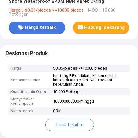
Shore Waterproof EPDM NBR Karet O-ring
Harga：$0.06/pieces >=10000 pieces
MOQ：10.000
Potongan
Harga terbaik
Hubungi sekarang
Deskripsi Produk
Harga
$0.06/pieces >=10000 pieces
Kantong PE di dalam, karton di luar,
Kemasan rincian
karton di atas palet. Atau sesuai
kebutuhan Anda.
Kuantitas min Order
10.000 Potongan
Menyediakan
100000000000/minggu
kemampuan
Nama merek
ORK
Lihat Lebih