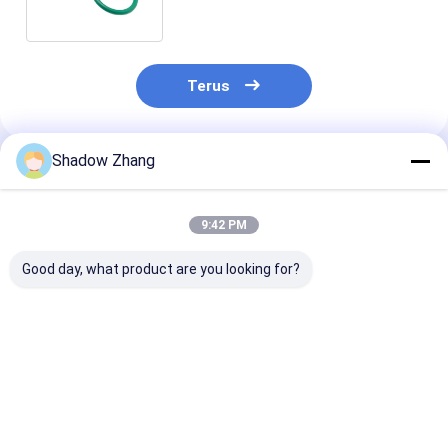
ring
Terus
Shadow Zhang
Rekomendasi Produk
9:42 PM
Good day, what product are you looking for?
30-90 ShoreA
10 Manfaat Teratas
Custom NBR 
Kekerasan Karet
O-Ring Fluorosilikon
Oil And Gas Se
Fluorokarbon O Ring
untuk Solusi
Karet Silikon 
untuk Oil and Gas
Penyegelan Bertahan
Mold Untuk Be
Sealing Tahan
Suhu Tinggi dan
Industri
Harga terbaik
Harga terbaik
Harga terb
terhadap Minyak dan
Minyak