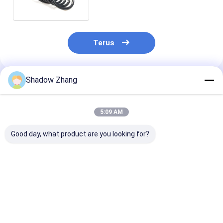
Terus
Shadow Zhang
Rekomendasi Produk
5:09 AM
Good day, what product are you looking for?
30-90 ShoreA
10 Manfaat Teratas
Custom NBR 
Kekerasan Karet
O-Ring Fluorosilikon
Oil And Gas Se
Fluorokarbon O Ring
untuk Solusi
Karet Silikon 
untuk Oil and Gas
Penyegelan Bertahan
Mold Untuk Be
Sealing Tahan
Suhu Tinggi dan
Industri
Harga terbaik
Harga terbaik
Harga terb
terhadap Minyak dan
Minyak