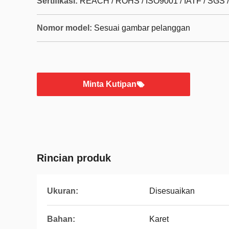
Sertifikasi:
REACH / ROHS / ISO9001 / IATF / SGS 
Nomor model:
Sesuai gambar pelanggan
Minta Kutipan
Rincian produk
Ukuran:
Disesuaikan
Bahan:
Karet