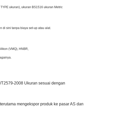
F TYPE ukuran), ukuran BS1516 ukuran Metric
di sini tanpa biaya set-up atau alat.
Silikon (VMQ), HNBR,
againya.
/T2579-2008 Ukuran sesuai dengan
terutama mengekspor produk ke pasar AS dan