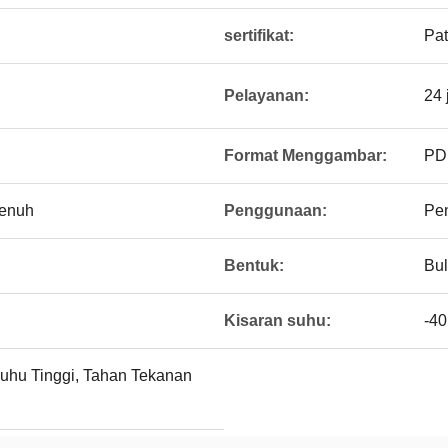
sertifikat:
Pa
Pelayanan:
24 
Format Menggambar:
PD
enuh
Penggunaan:
Pe
Bentuk:
Bul
Kisaran suhu:
-4
uhu Tinggi, Tahan Tekanan