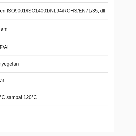
ten ISO9001/ISO14001/NL94/ROHS/EN71/35, dll.
jam
F/AI
nyegelan
at
0°C sampai 120°C