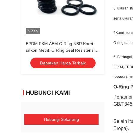
3. ukuran s
serta ukura
Video
4Kami memili
O-ring dap
EPDM FKM AEM O Ring NBR Karet
silikon Metrik O Ring Seal Resistensi
kimia
5. Berbagai
Dapatkan Harga Terbaik
FFKM, EPDM,
ShoreA ((Du
O-Ring P
HUBUNGI KAMI
Penampil
GB/T345
Hubungi Sekarang
Selain i
Eropa).