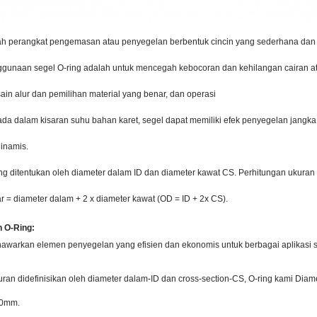
ah perangkat pengemasan atau penyegelan berbentuk cincin yang sederhana dan 
gunaan segel O-ring adalah untuk mencegah kebocoran dan kehilangan cairan at
ain alur dan pemilihan material yang benar, dan operasi
ada dalam kisaran suhu bahan karet, segel dapat memiliki efek penyegelan jangka 
dinamis.
ng ditentukan oleh diameter dalam ID dan diameter kawat CS. Perhitungan ukuran 
ar = diameter dalam + 2 x diameter kawat (OD = ID + 2x CS).
 O-Ring:
awarkan elemen penyegelan yang efisien dan ekonomis untuk berbagai aplikasi st
kuran didefinisikan oleh diameter dalam-ID dan cross-section-CS, O-ring kami Dia
00mm.