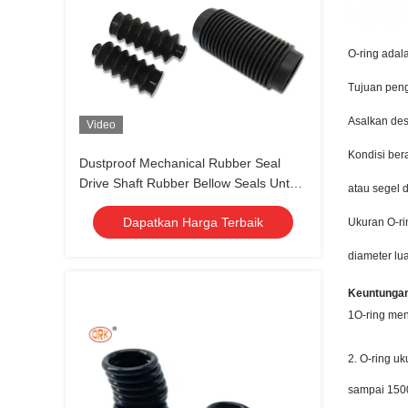
O-ring adal
Tujuan peng
Asalkan des
Video
Kondisi ber
Dustproof Mechanical Rubber Seal
Drive Shaft Rubber Bellow Seals Untuk
atau segel 
Custom
Dapatkan Harga Terbaik
Ukuran O-ri
diameter lu
Keuntungan
1O-ring men
2. O-ring u
sampai 15