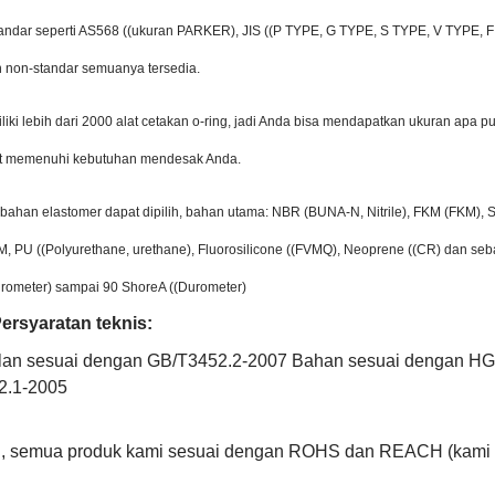
tandar seperti AS568 ((ukuran PARKER), JIS ((P TYPE, G TYPE, S TYPE, V TYPE, 
n non-standar semuanya tersedia.
ki lebih dari 2000 alat cetakan o-ring, jadi Anda bisa mendapatkan ukuran apa pun 
at memenuhi kebutuhan mendesak Anda.
 bahan elastomer dapat dipilih, bahan utama: NBR (BUNA-N, Nitrile), FKM (FKM), 
 PU ((Polyurethane, urethane), Fluorosilicone ((FVMQ), Neoprene ((CR) dan seb
rometer) sampai 90 ShoreA ((Durometer)
ersyaratan teknis:
an sesuai dengan GB/T3452.2-2007 Bahan sesuai dengan HG
2.1-2005
tu, semua produk kami sesuai dengan ROHS dan REACH (kami 