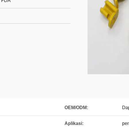
/ FDA
OEM/ODM:
Dap
Aplikasi:
per