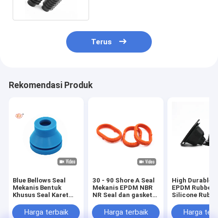
baik
Terus
Rekomendasi Produk
Blue Bellows Seal
30 - 90 Shore A Seal
High Durable 
Mekanis Bentuk
Mekanis EPDM NBR
EPDM Rubber 
Khusus Seal Karet
NR Seal dan gasket
Silicone Rubbe
Mekanis Silikon
karet silikon
Cover Bellows 
Untuk Tutup debu
Mekanis
Harga terbaik
Harga terbaik
Harga terb
Disesuaikan