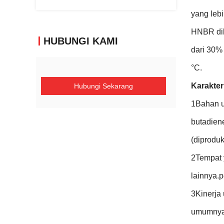
yang lebi
HNBR dik
HUBUNGI KAMI
dari 30%
°C.
Karakter
Hubungi Sekarang
1Bahan u
butadien
(diproduk
2Tempat y
lainnya.
3Kinerja
umumnya 