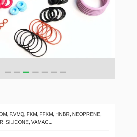
DM, F.VMQ, FKM, FFKM, HNBR, NEOPRENE,
R, SILICONE, VAMAC...