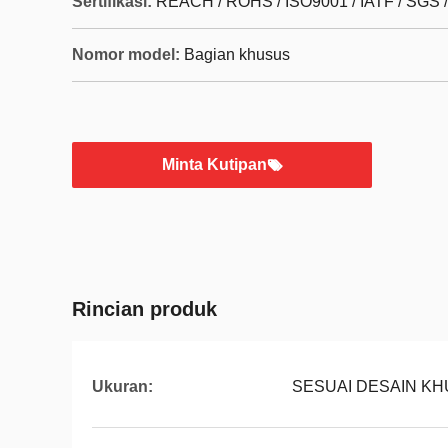
Sertifikasi:
REACH / ROHS / ISO9001 / IATF / SGS 
Nomor model:
Bagian khusus
Minta Kutipan
Rincian produk
Ukuran:
SESUAI DESAIN K