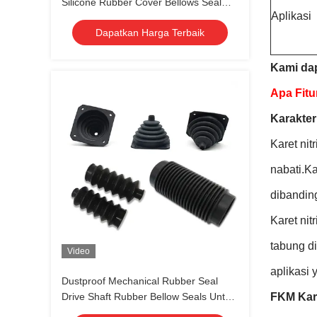
Silicone Rubber Cover Bellows Seal
Aplikasi
Mekanis
Dapatkan Harga Terbaik
Kami dap
Apa Fitur
Karakter
Karet ni
nabati.K
dibanding
Karet nit
tabung di
Video
aplikasi
Dustproof Mechanical Rubber Seal
Drive Shaft Rubber Bellow Seals Untuk
FKM Kare
Custom