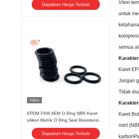
Viton te
Dapatkan Harga Terbaik
untuk me
ketahana
kompresi
semua al
Karakter
Karet EP
Jangan g
Tidak di
Video
Karakter
EPDM FKM AEM O Ring NBR Karet
Karet But
silikon Metrik O Ring Seal Resistensi
nitril (
kimia
Dapatkan Harga Terbaik
karbonPen