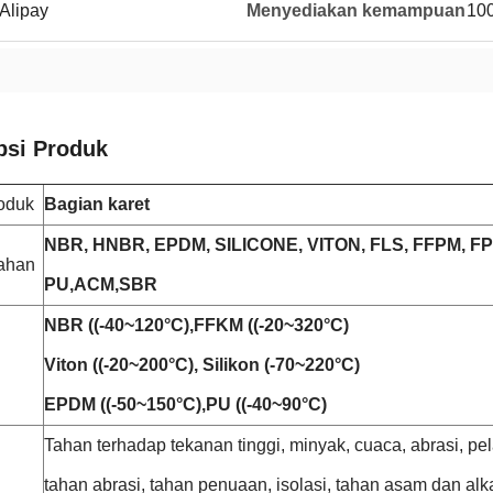
Alipay
Menyediakan kemampuan
10
psi Produk
oduk
Bagian karet
NBR, HNBR, EPDM, SILICONE, VITON, FLS, FFPM, FP
ahan
PU,ACM,SBR
NBR ((-40~120°C),FFKM ((-20~320°C)
Viton ((-20~200°C), Silikon (-70~220°C)
EPDM ((-50~150°C),PU ((-40~90°C)
Tahan terhadap tekanan tinggi, minyak, cuaca, abrasi, pela
tahan abrasi, tahan penuaan, isolasi, tahan asam dan alka