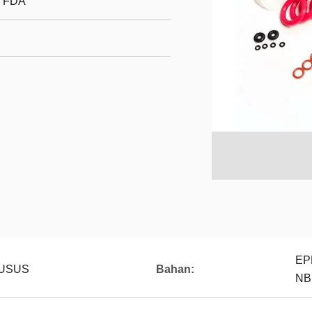
/ FDA
EP
HUSUS
Bahan:
NB