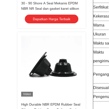
30 - 90 Shore A Seal Mekanis EPDM
Serfitikat
NBR NR Seal dan gasket karet silikon
Kekeras
Dapatkan Harga Terbaik
Warna
Ukuran
Waktu s
Waktu
pengirim
Pengang
Disesuai
Video
Pengem
High Durable NBR EPDM Rubber Seal