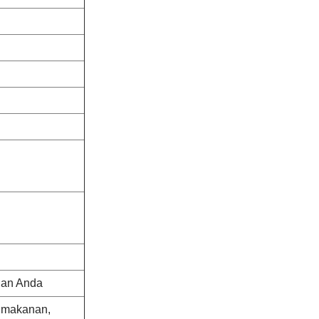
han Anda
ri makanan,