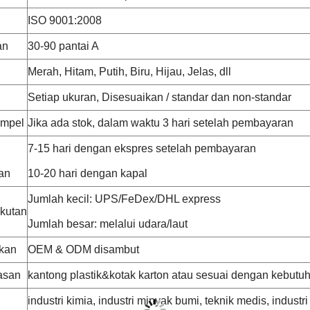
ISO 9001:2008
an
30-90 pantai A
Merah, Hitam, Putih, Biru, Hijau, Jelas, dll
Setiap ukuran, Disesuaikan / standar dan non-standar
ampel
Jika ada stok, dalam waktu 3 hari setelah pembayaran
7-15 hari dengan ekspres setelah pembayaran
an
10-20 hari dengan kapal
Jumlah kecil: UPS/FeDex/DHL express
kutan
Jumlah besar: melalui udara/laut
kan
OEM & ODM disambut
asan
kantong plastik&kotak karton atau sesuai dengan kebutu
industri kimia, industri minyak bumi, teknik medis, indust