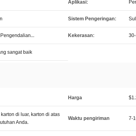
Aplikasi:
Pe
n
Sistem Pengeringan:
Su
Pengendalian...
Kekerasan:
30-
yang sangat baik
Harga
$1.
arton di luar, karton di atas
Waktu pengiriman
7-1
butuhan Anda.