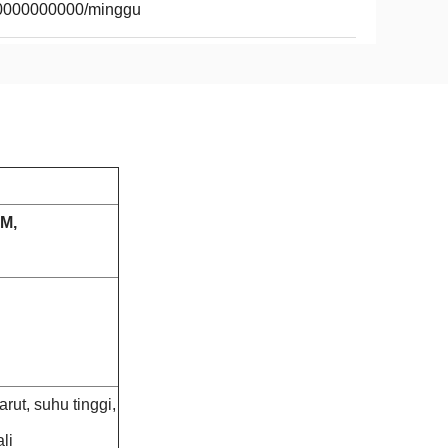
0000000000/minggu
M,
rut, suhu tinggi,
li