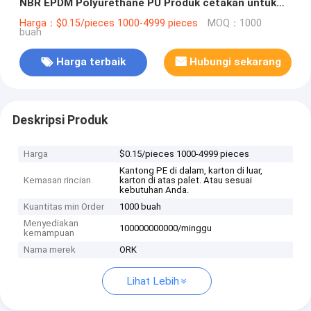
NBR EPDM Polyurethane PU Produk cetakan untuk
memotong
Harga：$0.15/pieces 1000-4999 pieces
MOQ：1000
buah
Harga terbaik
Hubungi sekarang
Deskripsi Produk
Harga
$0.15/pieces 1000-4999 pieces
Kantong PE di dalam, karton di luar,
Kemasan rincian
karton di atas palet. Atau sesuai
kebutuhan Anda.
Kuantitas min Order
1000 buah
Menyediakan
100000000000/minggu
kemampuan
Nama merek
ORK
Lihat Lebih