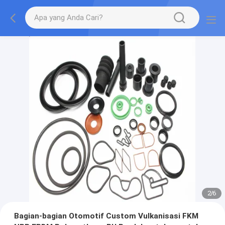
2
/
6
Bagian-bagian Otomotif Custom Vulkanisasi FKM