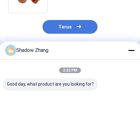
untuk memotong
Terus
Shadow Zhang
Rekomendasi Produk
2:22 PM
Good day, what product are you looking for?
AS568 PG Standard
Black CR Automotive
ORK Purple E
Size FKM FPM EPDM
Rubber Seals
Rubber Autom
Rubber O-Ring Seal
Neoprene Grommet
Rubber Seals
untuk Aplikasi
Rubber Seals Untuk
Manufacturer
Otomotif Suhu
Kabel Konektor
Bagian Otomot
Harga terbaik
Harga terbaik
Harga terb
Tinggi