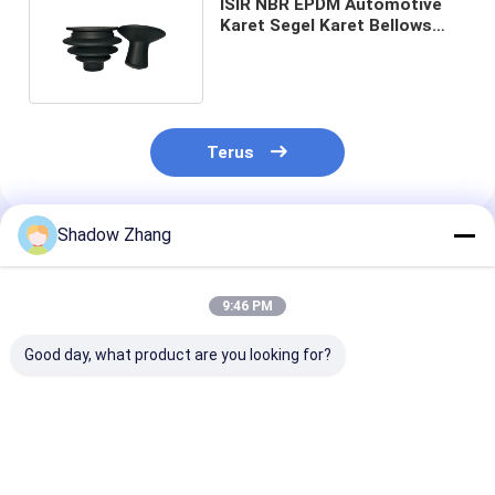
ISIR NBR EPDM Automotive
Karet Segel Karet Bellows
Boot Untuk tahan debu
Terus
Shadow Zhang
Rekomendasi Produk
9:46 PM
Good day, what product are you looking for?
AS568 PG Standard
Black CR Automotive
ORK Purple E
Size FKM FPM EPDM
Rubber Seals
Rubber Autom