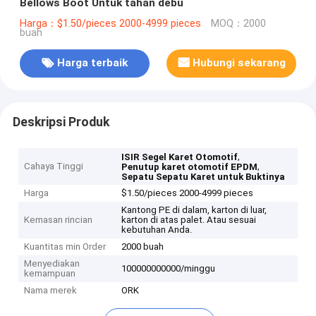
Bellows Boot Untuk tahan debu
Harga：$1.50/pieces 2000-4999 pieces
MOQ：2000
buah
Harga terbaik
Hubungi sekarang
Deskripsi Produk
,
ISIR Segel Karet Otomotif
Cahaya Tinggi
,
Penutup karet otomotif EPDM
Sepatu Sepatu Karet untuk Buktinya
Harga
$1.50/pieces 2000-4999 pieces
Kantong PE di dalam, karton di luar,
Kemasan rincian
karton di atas palet. Atau sesuai
kebutuhan Anda.
Kuantitas min Order
2000 buah
Menyediakan
100000000000/minggu
kemampuan
Nama merek
ORK