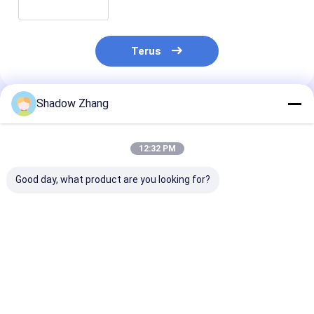
Terus
Shadow Zhang
Rekomendasi Produk
12:32 PM
Good day, what product are you looking for?
AS568 PG Standard
Black CR Automotive
ORK Purple E
Size FKM FPM EPDM
Rubber Seals
Rubber Autom
Rubber O-Ring Seal
Neoprene Grommet
Rubber Seals
untuk Aplikasi
Rubber Seals Untuk
Manufacturer
Otomotif Suhu
Kabel Konektor
Bagian Otomot
Harga terbaik
Harga terbaik
Harga terb
Tinggi