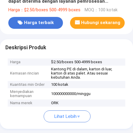
dapat diterima dengan layanan pemrosesan
pemotongan
Harga：$2.50/boxes 500-4999 boxes
MOQ：100 kotak
Harga terbaik
Hubungi sekarang
Deskripsi Produk
Harga
$2.50/boxes 500-4999 boxes
Kantong PE di dalam, karton di luar,
Kemasan rincian
karton di atas palet. Atau sesuai
kebutuhan Anda.
Kuantitas min Order
100 kotak
Menyediakan
100000000000/minggu
kemampuan
Nama merek
ORK
Lihat Lebih