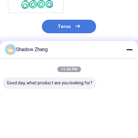
Segel Kit Otomatis
Terus
Shadow Zhang
Rekomendasi Produk
11:36 PM
Good day, what product are you looking for?
AS568 PG Standard
Black CR Automotive
ORK Purple E
Size FKM FPM EPDM
Rubber Seals
Rubber Autom
Rubber O-Ring Seal
Neoprene Grommet
Rubber Seals
untuk Aplikasi
Rubber Seals Untuk
Manufacturer
Otomotif Suhu
Kabel Konektor
Bagian Otomot
Harga terbaik
Harga terbaik
Harga terb
Tinggi