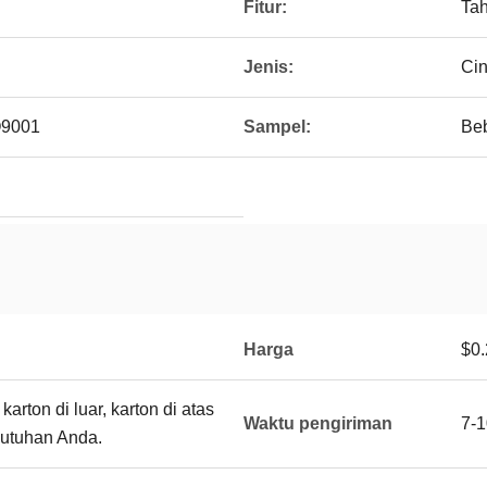
Fitur:
Ta
Jenis:
Cin
O9001
Sampel:
Be
Harga
$0.
arton di luar, karton di atas
Waktu pengiriman
7-1
butuhan Anda.