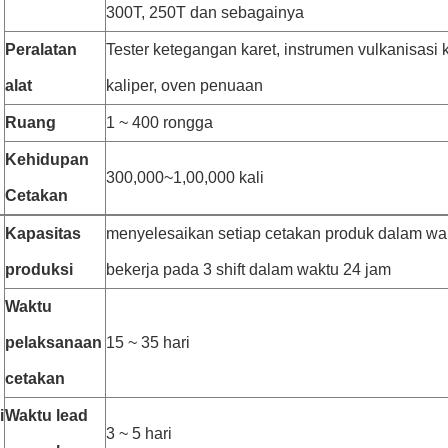
300T, 250T dan sebagainya
Peralatan
Tester ketegangan karet, instrumen vulkanisasi 
alat
kaliper, oven penuaan
Ruang
1 ~ 400 rongga
Kehidupan
300,000~1,00,000 kali
Cetakan
Kapasitas
menyelesaikan setiap cetakan produk dalam wa
produksi
bekerja pada 3 shift dalam waktu 24 jam
Waktu
pelaksanaan
15 ~ 35 hari
cetakan
i
Waktu lead
3 ~ 5 hari