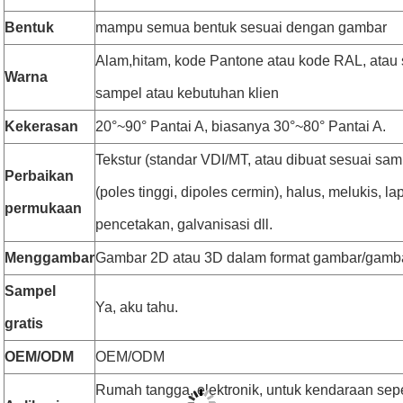
Bentuk
mampu semua bentuk sesuai dengan gambar
Alam,hitam, kode Pantone atau kode RAL, atau
Warna
sampel atau kebutuhan klien
Kekerasan
20°~90° Pantai A, biasanya 30°~80° Pantai A.
Tekstur (standar VDI/MT, atau dibuat sesuai samp
Perbaikan
(poles tinggi, dipoles cermin), halus, melukis, l
permukaan
pencetakan, galvanisasi dll.
Menggambar
Gambar 2D atau 3D dalam format gambar/gamb
Sampel
Ya, aku tahu.
gratis
OEM/ODM
OEM/ODM
Rumah tangga, elektronik, untuk kendaraan sepe