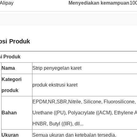
Alipay
Menyediakan kemampuan
10
psi Produk
si Produk
Nama
Strip penyegelan karet
Kategori
produk ekstrusi karet
produk
EPDM,NR,SBR,Nitrile, Silicone, Fluorosilicone
Bahan
Urethane ((PU), Polyacrylate ((ACM), Ethylene A
HNBR, Butyl ((IIR), dll...
Ukuran
Semua ukuran dan ketebalan tersedia.