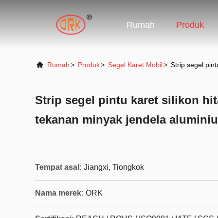
Rumah
Produk
Rumah
>
Produk
>
Segel Karet Mobil
>
Strip segel pin
Strip segel pintu karet silikon h
tekanan minyak jendela alumini
Tempat asal:
Jiangxi, Tiongkok
Nama merek:
ORK