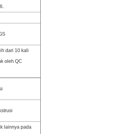
l.
SGS
 dari 10 kali
ak oleh QC
si
strusi
k lainnya pada