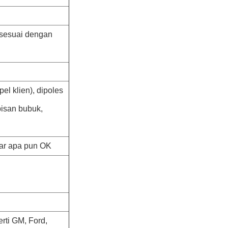
 sesuai dengan
el klien), dipoles
apisan bubuk,
ar apa pun OK
rti GM, Ford,