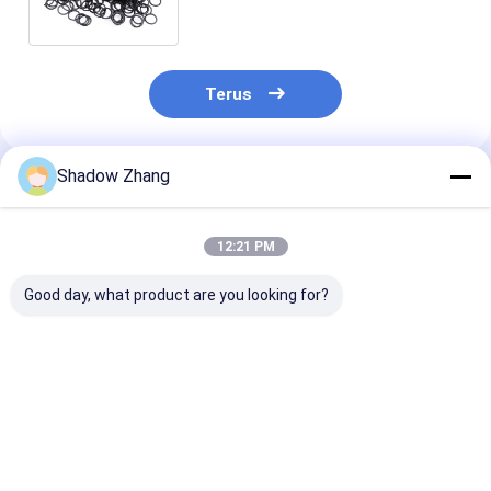
apa pun
Terus
Shadow Zhang
Rekomendasi Produk
12:21 PM
Good day, what product are you looking for?
30-90 ShoreA
10 Manfaat Teratas
Custom NBR 
Kekerasan Karet
O-Ring Fluorosilikon
Oil And Gas Se
Fluorokarbon O Ring
untuk Solusi
Karet Silikon 
untuk Oil and Gas
Penyegelan Bertahan
Mold Untuk Be
Sealing Tahan
Suhu Tinggi dan
Industri
Harga terbaik
Harga terbaik
Harga terb
terhadap Minyak dan
Minyak