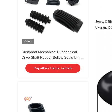
Jenis: O Ri
Ukuran: ID
Video
Dustproof Mechanical Rubber Seal
Drive Shaft Rubber Bellow Seals Untuk
Custom
Dapatkan Harga Terbaik