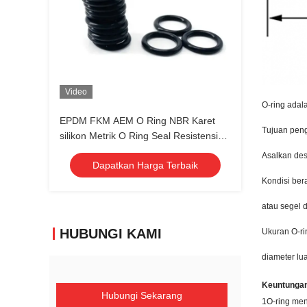
Video
O-ring adal
EPDM FKM AEM O Ring NBR Karet
Tujuan peng
silikon Metrik O Ring Seal Resistensi
kimia
Asalkan des
Dapatkan Harga Terbaik
Kondisi ber
atau segel 
HUBUNGI KAMI
Ukuran O-ri
diameter lu
Keuntungan
Hubungi Sekarang
1O-ring men