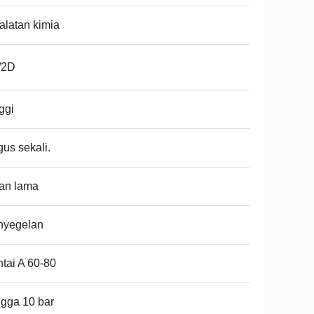
alatan kimia
/2D
ggi
us sekali.
an lama
nyegelan
tai A 60-80
gga 10 bar