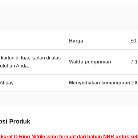
Harga
$0.
arton di luar, karton di atas
Waktu pengiriman
7-1
butuhan Anda.
Alipay
Menyediakan kemampuan
10
psi Produk
karet O-Ring Nitrile yang terbuat dari bahan NBR untuk ke