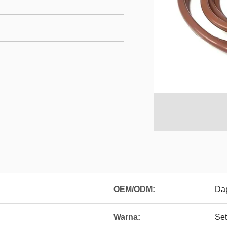
OEM/ODM:
Dap
Warna:
Set