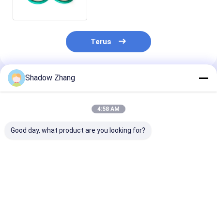
Terus
Shadow Zhang
Rekomendasi Produk
4:58 AM
Good day, what product are you looking for?
Blue Bellows Seal
30 - 90 Shore A Seal
High Durable 
Mekanis Bentuk
Mekanis EPDM NBR
EPDM Rubber 
Khusus Seal Karet
NR Seal dan gasket
Silicone Rubbe
Mekanis Silikon
karet silikon
Cover Bellows 
Untuk Tutup debu
Mekanis
Harga terbaik
Harga terbaik
Harga terb
Disesuaikan