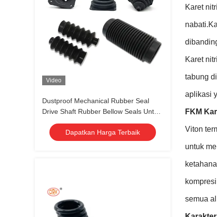
Karet ni
nabati.K
dibanding
Karet nit
tabung di
Video
aplikasi
Dustproof Mechanical Rubber Seal
Drive Shaft Rubber Bellow Seals Untuk
FKM Kare
Custom
Viton te
Dapatkan Harga Terbaik
untuk me
ketahana
kompresi
semua al
Karakter