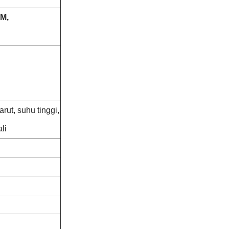
M,
rut, suhu tinggi,
li