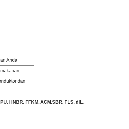
han Anda
ri makanan,
konduktor dan
PU, HNBR, FFKM, ACM,SBR, FLS, dll...