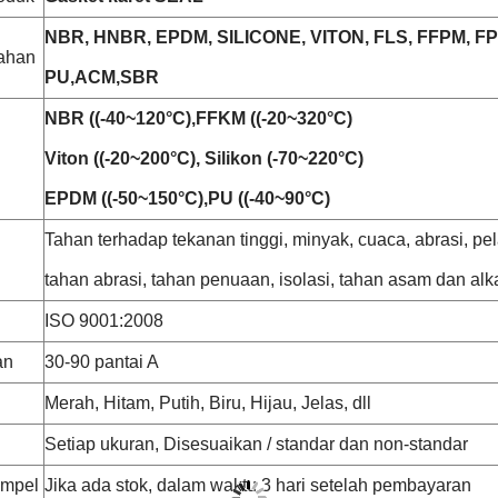
NBR, HNBR, EPDM, SILICONE, VITON, FLS, FFPM, FP
ahan
PU,ACM,SBR
NBR ((-40~120°C),FFKM ((-20~320°C)
Viton ((-20~200°C), Silikon (-70~220°C)
EPDM ((-50~150°C),PU ((-40~90°C)
Tahan terhadap tekanan tinggi, minyak, cuaca, abrasi, pela
tahan abrasi, tahan penuaan, isolasi, tahan asam dan alka
ISO 9001:2008
an
30-90 pantai A
Merah, Hitam, Putih, Biru, Hijau, Jelas, dll
Setiap ukuran, Disesuaikan / standar dan non-standar
ampel
Jika ada stok, dalam waktu 3 hari setelah pembayaran