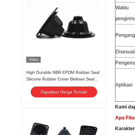
Waktu
pengirim
Pengang
Disesuai
Video
Pengem
High Durable NBR EPDM Rubber Seal
Silicone Rubber Cover Bellows Seal
Aplikasi
Mekanis
Dapatkan Harga Terbaik
Kami dap
Apa Fitur
Karakter