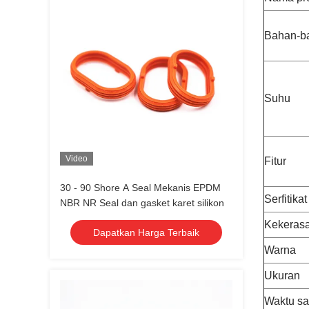
Bahan-b
Suhu
Video
Fitur
30 - 90 Shore A Seal Mekanis EPDM
Serfitikat
NBR NR Seal dan gasket karet silikon
Kekeras
Dapatkan Harga Terbaik
Warna
Ukuran
Waktu s