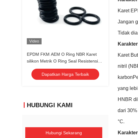
Karet EP
Jangan g
Tidak di
Video
Karakter
EPDM FKM AEM O Ring NBR Karet
Karet But
silikon Metrik O Ring Seal Resistensi
nitril (
kimia
Dapatkan Harga Terbaik
karbonPen
yang lebi
HNBR dik
HUBUNGI KAMI
dari 30%
°C.
Karakter
Hubungi Sekarang