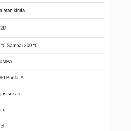
alatan kimia
/2D
0 ℃ Sampai 200 ℃
10MPA
90 Pantai A
us sekali.
tam
el