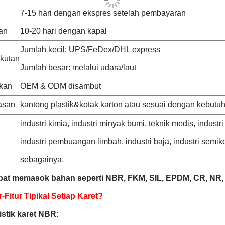
7-15 hari dengan ekspres setelah pembayaran
an
10-20 hari dengan kapal
Jumlah kecil: UPS/FeDex/DHL express
kutan
Jumlah besar: melalui udara/laut
kan
OEM & ODM disambut
asan
kantong plastik&kotak karton atau sesuai dengan kebutu
industri kimia, industri minyak bumi, teknik medis, indust
industri pembuangan limbah, industri baja, industri semi
sebagainya.
at memasok bahan seperti NBR, FKM, SIL, EPDM, CR, NR, 
-Fitur Tipikal Setiap Karet?
istik karet NBR: