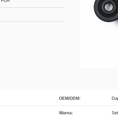
/ FDA
OEM/ODM:
Dap
Warna:
Set