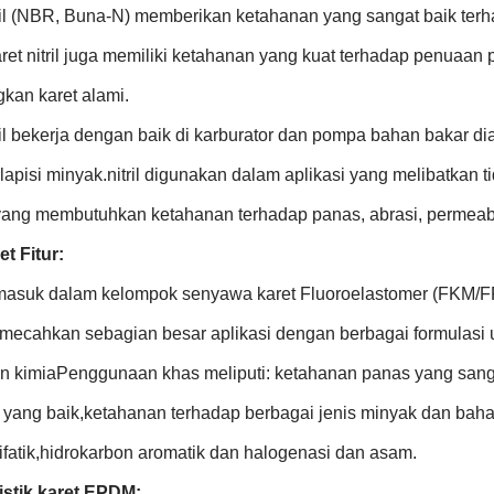
tril (NBR, Buna-N) memberikan ketahanan yang sangat baik ter
aret nitril juga memiliki ketahanan yang kuat terhadap penuaa
kan karet alami.
ril bekerja dengan baik di karburator dan pompa bahan bakar di
lapisi minyak.nitril digunakan dalam aplikasi yang melibatkan 
 yang membutuhkan ketahanan terhadap panas, abrasi, permeabil
t Fitur:
rmasuk dalam kelompok senyawa karet Fluoroelastomer (FKM/F
mecahkan sebagian besar aplikasi dengan berbagai formulasi 
n kimiaPenggunaan khas meliputi: ketahanan panas yang sanga
 yang baik,ketahanan terhadap berbagai jenis minyak dan baha
ifatik,hidrokarbon aromatik dan halogenasi dan asam.
istik karet EPDM: