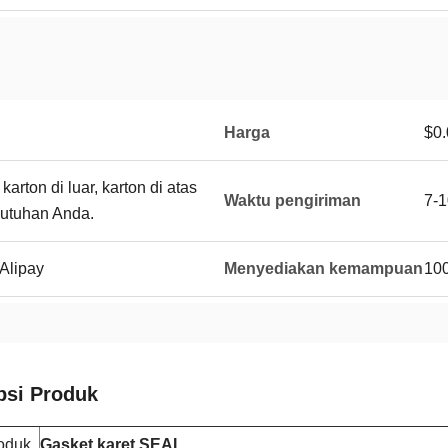
Harga
$0.
arton di luar, karton di atas
Waktu pengiriman
7-1
butuhan Anda.
Alipay
Menyediakan kemampuan
10
psi Produk
oduk
Gasket karet
SEAL