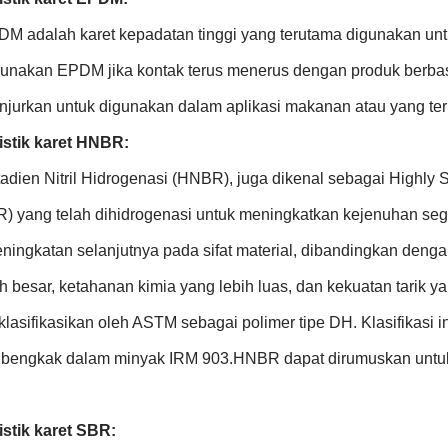
DM adalah karet kepadatan tinggi yang terutama digunakan untu
unakan EPDM jika kontak terus menerus dengan produk berbas
anjurkan untuk digunakan dalam aplikasi makanan atau yang ter
istik karet HNBR:
adien Nitril Hidrogenasi (HNBR), juga dikenal sebagai Highly S
NBR) yang telah dihidrogenasi untuk meningkatkan kejenuhan se
ingkatan selanjutnya pada sifat material, dibandingkan dengan k
h besar, ketahanan kimia yang lebih luas, dan kekuatan tarik ya
lasifikasikan oleh ASTM sebagai polimer tipe DH. Klasifikasi 
 bengkak dalam minyak IRM 903.HNBR dapat dirumuskan untuk
istik karet SBR: