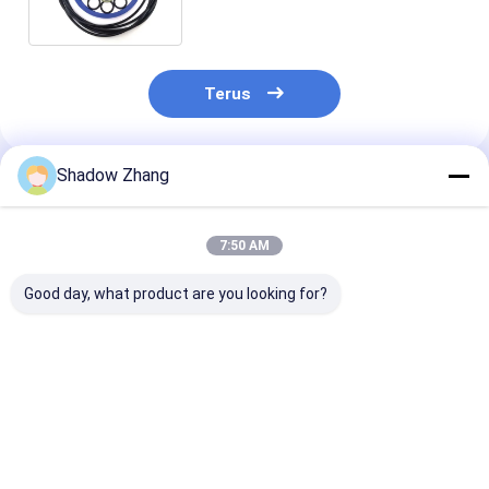
cetakan
Terus
Shadow Zhang
Rekomendasi Produk
7:50 AM
Good day, what product are you looking for?
30-90 ShoreA
10 Manfaat Teratas
Custom NBR 
Kekerasan Karet
O-Ring Fluorosilikon
Oil And Gas Se
Fluorokarbon O Ring
untuk Solusi
Karet Silikon 
untuk Oil and Gas
Penyegelan Bertahan
Mold Untuk Be
Sealing Tahan
Suhu Tinggi dan
Industri
Harga terbaik
Harga terbaik
Harga terb
terhadap Minyak dan
Minyak