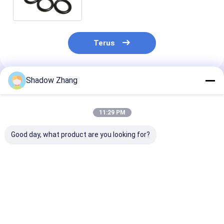
Ukuran
Terus
Shadow Zhang
Rekomendasi Produk
11:29 PM
Good day, what product are you looking for?
Blue Bellows Seal
30 - 90 Shore A Seal
High Durable 
Mekanis Bentuk
Mekanis EPDM NBR
EPDM Rubber 
Khusus Seal Karet
NR Seal dan gasket
Silicone Rubbe
Mekanis Silikon
karet silikon
Cover Bellows 
Untuk Tutup debu
Mekanis
Harga terbaik
Harga terbaik
Harga terb
Disesuaikan