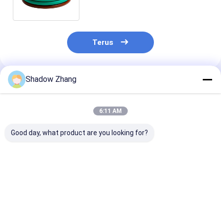
Semua Industri
Terus
Shadow Zhang
Rekomendasi Produk
6:11 AM
Good day, what product are you looking for?
30-90 ShoreA
10 Manfaat Teratas
Custom NBR 
Kekerasan Karet
O-Ring Fluorosilikon
Oil And Gas Se
Fluorokarbon O Ring
untuk Solusi
Karet Silikon 
untuk Oil and Gas
Penyegelan Bertahan
Mold Untuk Be
Sealing Tahan
Suhu Tinggi dan
Industri
Harga terbaik
Harga terbaik
Harga terb
terhadap Minyak dan
Minyak