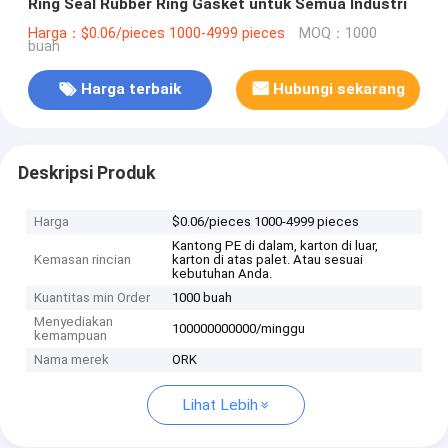
Ring Seal Rubber Ring Gasket untuk Semua Industri
Harga：$0.06/pieces 1000-4999 pieces
MOQ：1000
buah
Harga terbaik
Hubungi sekarang
Deskripsi Produk
Harga
$0.06/pieces 1000-4999 pieces
Kantong PE di dalam, karton di luar,
Kemasan rincian
karton di atas palet. Atau sesuai
kebutuhan Anda.
Kuantitas min Order
1000 buah
Menyediakan
100000000000/minggu
kemampuan
Nama merek
ORK
Lihat Lebih