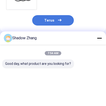
Manufaktur
Terus
Shadow Zhang
Rekomendasi Produk
7:54 AM
Good day, what product are you looking for?
Blue Bellows Seal
30 - 90 Shore A Seal
High Durable 
Mekanis Bentuk
Mekanis EPDM NBR
EPDM Rubber 
Khusus Seal Karet
NR Seal dan gasket
Silicone Rubbe
Mekanis Silikon
karet silikon
Cover Bellows 
Untuk Tutup debu
Mekanis
Harga terbaik
Harga terbaik
Harga terb
Disesuaikan