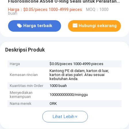
Fluorosilicone AS568 O-Ring Seals untuk Peralatan
Manufaktur
Harga：$0.05/pieces 1000-4999 pieces
MOQ：1000
buah
Harga terbaik
Hubungi sekarang
Deskripsi Produk
Harga
$0.05/pieces 1000-4999 pieces
Kantong PE di dalam, karton di luar,
Kemasan rincian
karton di atas palet. Atau sesuai
kebutuhan Anda.
Kuantitas min Order
1000 buah
Menyediakan
100000000000/minggu
kemampuan
Nama merek
ORK
Lihat Lebih