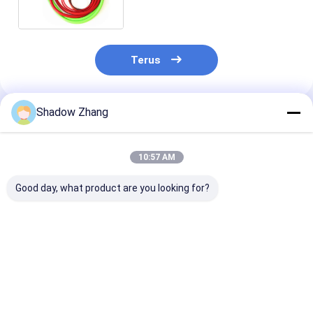
diterima untuk industri
makanan
Terus
Shadow Zhang
Rekomendasi Produk
10:57 AM
Good day, what product are you looking for?
Segel karet kelas
Disesuaikan Buna
Segel Karet
makanan transparan
Nitrile O Ring Silikon
Berkualitas M
FDA
65 70 90 Shore EPDM
Bersuhu Tingg
Karet O Ring
Acrylate Cust
Karet Cincin 
Harga terbaik
Harga terbaik
Harga terb