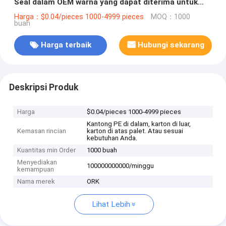
Seal dalam OEM warna yang dapat diterima untuk
industri makanan
Harga：$0.04/pieces 1000-4999 pieces
MOQ：1000
buah
Harga terbaik
Hubungi sekarang
Deskripsi Produk
Harga
$0.04/pieces 1000-4999 pieces
Kantong PE di dalam, karton di luar,
Kemasan rincian
karton di atas palet. Atau sesuai
kebutuhan Anda.
Kuantitas min Order
1000 buah
Menyediakan
100000000000/minggu
kemampuan
Nama merek
ORK
Lihat Lebih