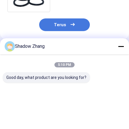
Anda
Terus
Shadow Zhang
Rekomendasi Produk
5:10 PM
Good day, what product are you looking for?
Segel karet kelas
Disesuaikan Buna
Segel Karet
makanan transparan
Nitrile O Ring Silikon
Berkualitas M
FDA
65 70 90 Shore EPDM
Bersuhu Tingg
Karet O Ring
Acrylate Cust
Karet Cincin 
Harga terbaik
Harga terbaik
Harga terb