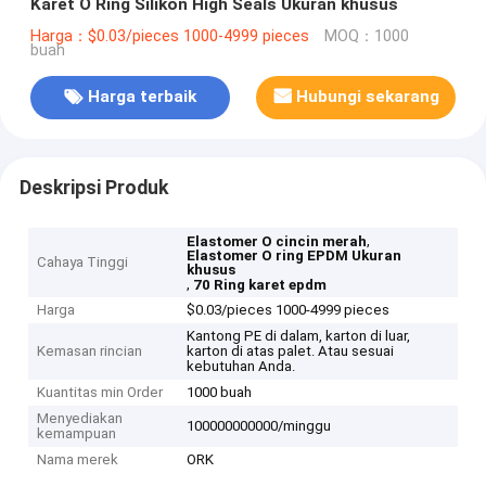
Karet O Ring Silikon High Seals Ukuran khusus
Harga：$0.03/pieces 1000-4999 pieces
MOQ：1000
buah
Harga terbaik
Hubungi sekarang
Deskripsi Produk
,
Elastomer O cincin merah
Elastomer O ring EPDM Ukuran
Cahaya Tinggi
khusus
,
70 Ring karet epdm
Harga
$0.03/pieces 1000-4999 pieces
Kantong PE di dalam, karton di luar,
Kemasan rincian
karton di atas palet. Atau sesuai
kebutuhan Anda.
Kuantitas min Order
1000 buah
Menyediakan
100000000000/minggu
kemampuan
Nama merek
ORK