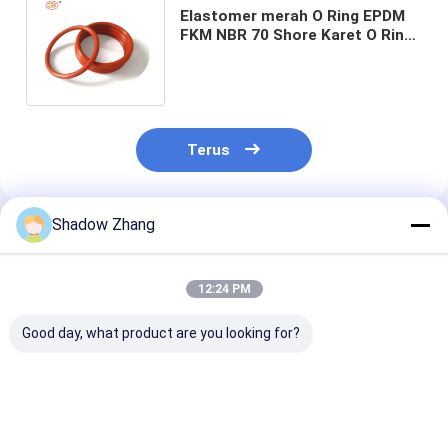
Elastomer merah O Ring EPDM
FKM NBR 70 Shore Karet O Ring
Silikon High Seals Ukuran
khusus
Terus
Shadow Zhang
Rekomendasi Produk
12:24 PM
Good day, what product are you looking for?
Segel karet kelas
Disesuaikan Buna
Segel Karet