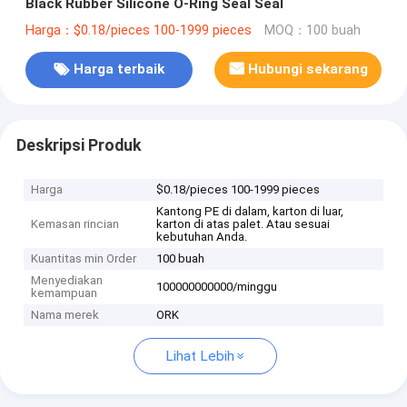
Black Rubber Silicone O-Ring Seal Seal
Harga：$0.18/pieces 100-1999 pieces
MOQ：100 buah
Harga terbaik
Hubungi sekarang
Deskripsi Produk
Harga
$0.18/pieces 100-1999 pieces
Kantong PE di dalam, karton di luar,
Kemasan rincian
karton di atas palet. Atau sesuai
kebutuhan Anda.
Kuantitas min Order
100 buah
Menyediakan
100000000000/minggu
kemampuan
Nama merek
ORK
Lihat Lebih