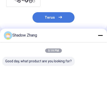
Terus
Shadow Zhang
Rekomendasi Produk
5:19 PM
Good day, what product are you looking for?
Segel karet kelas
Disesuaikan Buna
Segel Karet
makanan transparan
Nitrile O Ring Silikon
Berkualitas M
FDA
65 70 90 Shore EPDM
Bersuhu Tingg
Karet O Ring
Acrylate Cust
Karet Cincin 
Harga terbaik
Harga terbaik
Harga terb