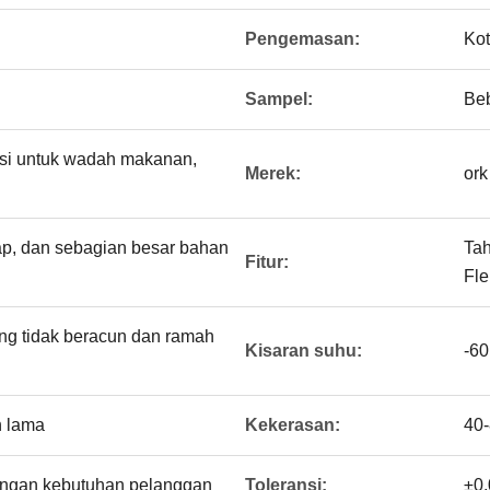
Pengemasan:
Kot
Sampel:
Be
asi untuk wadah makanan,
Merek:
ork
uap, dan sebagian besar bahan
Tah
Fitur:
Fle
ang tidak beracun dan ramah
Kisaran suhu:
-60
n lama
Kekerasan:
40-
engan kebutuhan pelanggan
Toleransi:
±0