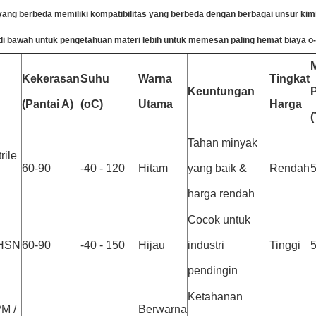
ang berbeda memiliki kompatibilitas yang berbeda dengan berbagai unsur kimi
 di bawah untuk pengetahuan materi lebih untuk memesan paling hemat biaya o-r
Kekerasan
Suhu
Warna
Tingkat
Keuntungan
(Pantai A)
(oC)
Utama
Harga
Tahan minyak
rile
60-90
-40 - 120
Hitam
yang baik &
Rendah
5
harga rendah
Cocok untuk
 HSN
60-90
-40 - 150
Hijau
industri
Tinggi
5
pendingin
Ketahanan
M /
Berwarna