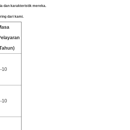
a dan karakteristik mereka.
ing dari kami.
Masa
Pelayaran
(Tahun)
-10
-10