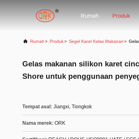
Rumah
Produk
Rumah
>
Produk
>
Segel Karet Kelas Makanan
>
Gela
Gelas makanan silikon karet cin
Shore untuk penggunaan penyeg
Tempat asal:
Jiangxi, Tiongkok
Nama merek:
ORK