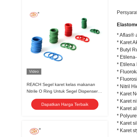
Persyara
Elastome
* Aflas®
* Karet A
* Butyl R
* Etilen
* Etilena
* Fluoro
Video
* Fluoro
REACH Segel karet kelas makanan
* Nitril 
Nitrile O Ring Untuk Segel Dispenser
* Karet 
Air
* Karet n
Dapatkan Harga Terbaik
* Karet a
* Polyur
* Karet si
* Karet 