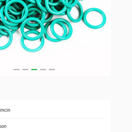
incin
ikon