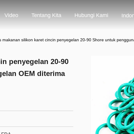
Video
Tentang Kita
Hubungi Kami
Indo
s makanan silikon karet cincin penyegelan 20-90 Shore untuk penggu
cin penyegelan 20-90
elan OEM diterima