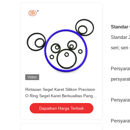
Standar
Standar 
seri; ser
Persyarat
Video
persyarat
Rintasan Segel Karet Silikon Precision
O Ring Segel Karet Berkualitas Pangan
Persyara
NBR FFKM FKM EPDM
Dapatkan Harga Terbaik
Persyara