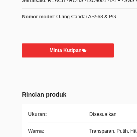
Sertifikasi:
REACH / ROHS / ISO9001 / IATF / SGS 
Nomor model:
O-ring standar AS568 & PG
Minta Kutipan
Rincian produk
Ukuran:
Disesuaikan
Warna:
Transparan, Putih, Hit