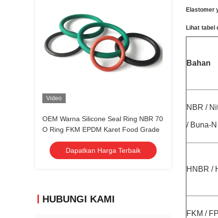
Elastomer y
Lihat
tabel
Bahan
Video
NBR / Nit
OEM Warna Silicone Seal Ring NBR 70
/ Buna-N
O Ring FKM EPDM Karet Food Grade
Dapatkan Harga Terbaik
HNBR /
HUBUNGI KAMI
FKM / FP