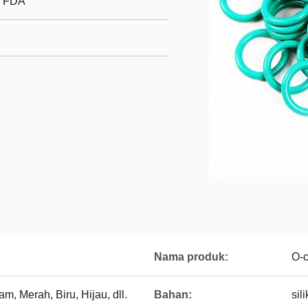
/ FDA
Nama produk:
O-c
am, Merah, Biru, Hijau, dll.
Bahan:
sil