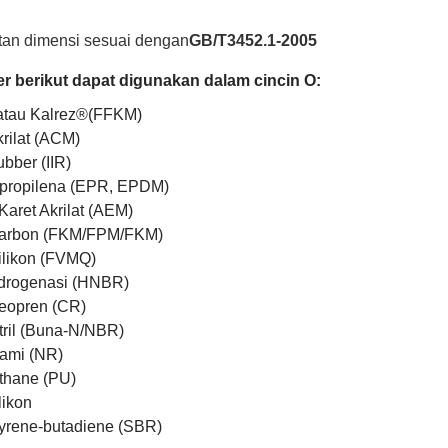
tan dimensi sesuai dengan
GB/T3452.1-2005
r berikut dapat digunakan dalam cincin O:
 atau Kalrez®(FFKM)
krilat (ACM)
ubber (IIR)
a-propilena (EPR, EPDM)
 Karet Akrilat (AEM)
karbon (FKM/FPM/FKM)
silikon (FVMQ)
Hidrogenasi (HNBR)
Neopren (CR)
itril (Buna-N/NBR)
lami (NR)
ethane (PU)
likon
styrene-butadiene (SBR)