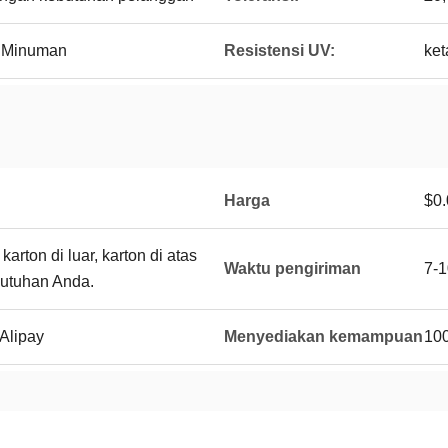
n Minuman
Resistensi UV:
ket
Harga
$0.
arton di luar, karton di atas
Waktu pengiriman
7-1
butuhan Anda.
Alipay
Menyediakan kemampuan
10