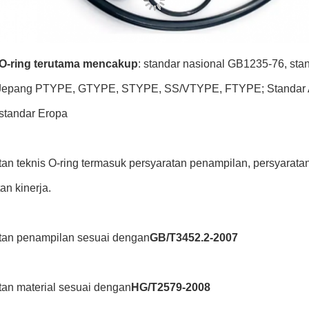
 O-ring terutama mencakup
: standar nasional GB1235-76, sta
Jepang PTYPE, GTYPE, STYPE, SS/VTYPE, FTYPE; Standar Am
i standar Eropa
an teknis O-ring termasuk persyaratan penampilan, persyaratan 
an kinerja.
tan penampilan sesuai dengan
GB/T3452.2-2007
tan material sesuai dengan
HG/T2579-2008