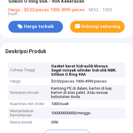
Silikon O Ring 60A - 90A Kekerasan
Harga：$0.03/pieces 1000-4999 pieces
MOQ：1000
buah
Harga terbaik
Hubungi sekarang
Deskripsi Produk
,
Gasket karet hidraulik khusus
Cahaya Tinggi
,
Segel minyak silinder hidrolik NBR
Silikon O Ring 90A
Harga
$0.03/pieces 1000-4999 pieces
Kantong PE di dalam, karton di luar,
Kemasan rincian
karton di atas palet. Atau sesuai
kebutuhan Anda.
Kuantitas min Order
1000 buah
Menyediakan
100000000000/minggu
kemampuan
Nama merek
ORK