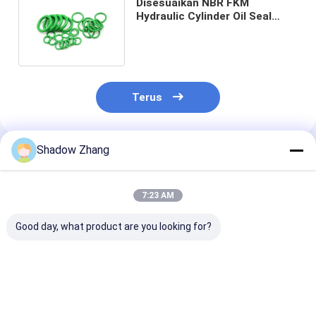
Disesuaikan NBR FKM
Hydraulic Cylinder Oil Seal
Silikon O Ring 60A - 90A
Kekerasan
Terus
Shadow Zhang
Rekomendasi Produk
7:23 AM
Good day, what product are you looking for?
Silikon Epdm FKM
Segel silikon Segel
Blue OEM Abra
Karet O Ring Seal
karet pneumatik FDA
Resistant Hydr