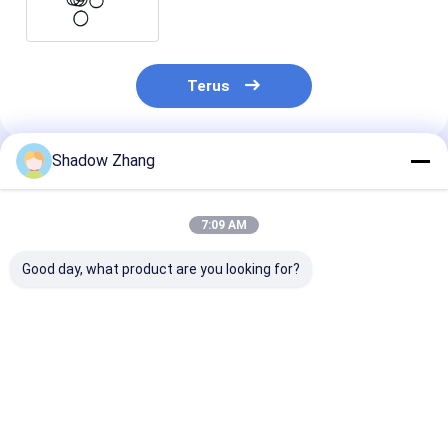
dari ORK
Terus
Shadow Zhang
Rekomendasi Produk
7:09 AM
Good day, what product are you looking for?
Silikon Epdm FKM
Segel silikon Segel
Blue OEM Abra
Karet O Ring Seal
karet pneumatik FDA
Resistant Hydr
Untuk Mesin Kimia
Segel piston
Rubber Seals
AS568 PG Ukuran
pneumatik cetakan
Standar
khusus
Harga terbaik
Harga terbaik
Harga terb