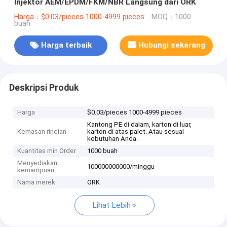
Injektor AEM/EPDM/FKM/NBR Langsung dari ORK
Harga：$0.03/pieces 1000-4999 pieces
MOQ：1000
buah
Harga terbaik
Hubungi sekarang
Deskripsi Produk
Harga
$0.03/pieces 1000-4999 pieces
Kantong PE di dalam, karton di luar,
Kemasan rincian
karton di atas palet. Atau sesuai
kebutuhan Anda.
Kuantitas min Order
1000 buah
Menyediakan
100000000000/minggu
kemampuan
Nama merek
ORK
Lihat Lebih