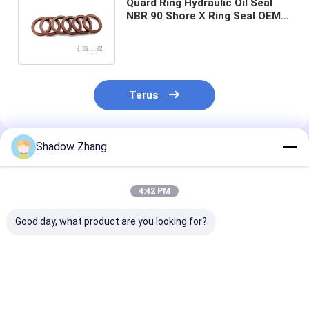
Quard Ring Hydraulic Oil Seal
NBR 90 Shore X Ring Seal OEM
Untuk Mechanical Seal
Burgmann
Terus
Shadow Zhang
Rekomendasi Produk
4:42 PM
Good day, what product are you looking for?
Silikon Epdm FKM
Segel silikon Segel
Blue OEM Abra
Karet O Ring Seal
karet pneumatik FDA
Resistant Hydr