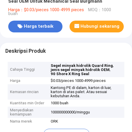
Seal OEM Untuk Mechanical Seal Burgmann
Harga：$0.03/pieces 1000-4999 pieces
MOQ：1000
buah
Harga terbaik
Hubungi sekarang
Deskripsi Produk
,
Segel minyak hidrolik Quard Ring
Cahaya Tinggi
,
jenis segel minyak hidrolik OEM
90 Shore X Ring Seal
Harga
$0.03/pieces 1000-4999 pieces
Kantong PE di dalam, karton di luar,
Kemasan rincian
karton di atas palet. Atau sesuai
kebutuhan Anda.
Kuantitas min Order
1000 buah
Menyediakan
100000000000/minggu
kemampuan
Nama merek
ORK