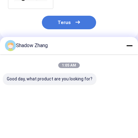
Terus
Shadow Zhang
Rekomendasi Produk
1:05 AM
Good day, what product are you looking for?
Kekandelan khusus
Segel konektor tahan
Kawat Konekto
Bagian keamanan
abrasi tinggi
Plug Boot Sea
penyegelan karet
Ring Gasket
silikon Seals O-ring
Permintaan K
dibuat khusus
Harga terbaik
Harga terbaik
Harga terb