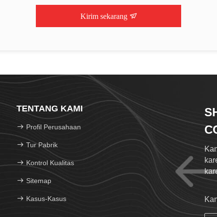
Kirim sekarang
TENTANG KAMI
S
Profil Perusahaan
C
Tur Pabrik
Kam
kar
Kontrol Kualitas
kar
Sitemap
Kasus-Kasus
Kam