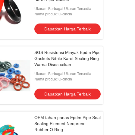
Ukuran: Berbagai Ukuran Tersedia
Nama produk: O-cincin
Dapatkan Harga Terbaik
SGS Resistensi Minyak Epdm Pipe
Gaskets Nitrile Karet Sealing Ring
Warna Disesuaikan
Ukuran: Berbagai Ukuran Tersedia
Nama produk: O-cincin
Dapatkan Harga Terbaik
OEM tahan panas Epdm Pipe Seal
Sealing Element Neoprene
Rubber O Ring