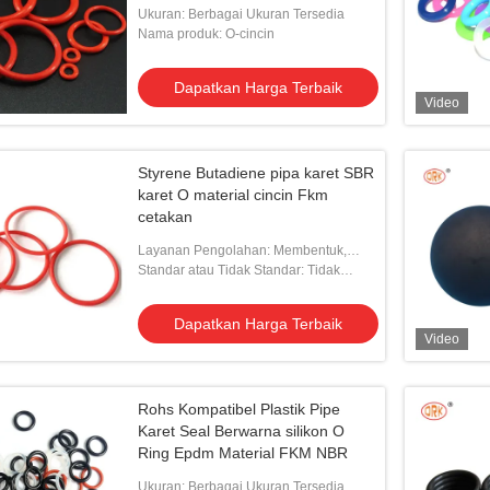
Ukuran: Berbagai Ukuran Tersedia
Nama produk: O-cincin
Dapatkan Harga Terbaik
Video
Styrene Butadiene pipa karet SBR
karet O material cincin Fkm
cetakan
Layanan Pengolahan: Membentuk,
Memotong
Standar atau Tidak Standar: Tidak
standar
Dapatkan Harga Terbaik
Video
Rohs Kompatibel Plastik Pipe
Karet Seal Berwarna silikon O
Ring Epdm Material FKM NBR
Ukuran: Berbagai Ukuran Tersedia