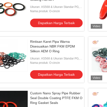
Ukuran: AS568 & Ukuran Standar PG,
Pelanggan
Nama produk: O-cincin
Dapatkan Harga Terbaik
Video
Rintisan Karet Pipa Warna
Disesuaikan NBR FKM EPDM
Silikon AEM O Ring
Ukuran: AS568 & Ukuran Standar PG,
Pelanggan
Nama produk: O-cincin
Dapatkan Harga Terbaik
Video
Custom Nano Spray Pipe Rubber
Seal Double Coating PTFE FKM O
Ring Gasket Seals