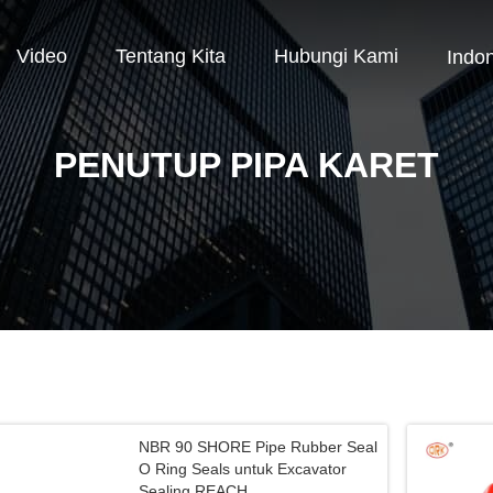
Video
Tentang Kita
Hubungi Kami
Indo
PENUTUP PIPA KARET
NBR 90 SHORE Pipe Rubber Seal
O Ring Seals untuk Excavator
Sealing REACH