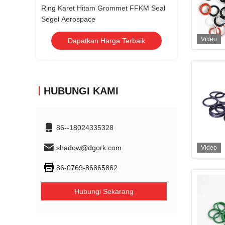
 FFKM Seal
Ring Karet Hitam Grommet FFKM Seal
Ring Karet Hit
Segel Aerospace
Segel Aerospac
Video
rbaik
Dapatkan Harga Terbaik
Dapatka
HUBUNGI KAMI
86--18024335328
shadow@dgork.com
Video
86-0769-86865862
Hubungi Sekarang