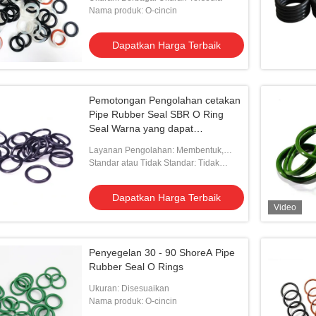
am Grommet FFKM Seal
Nama produk: O-cincin
e
Dapatkan Harga Terbaik
n Harga Terbaik
Pemotongan Pengolahan cetakan
Pipe Rubber Seal SBR O Ring
Seal Warna yang dapat
disesuaikan
Layanan Pengolahan: Membentuk,
Memotong
Standar atau Tidak Standar: Tidak
standar
Dapatkan Harga Terbaik
Video
Penyegelan 30 - 90 ShoreA Pipe
Rubber Seal O Rings
Ukuran: Disesuaikan
Nama produk: O-cincin