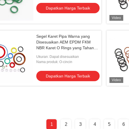
Dapatkan Harga Terbaik
Video
Segel Karet Pipa Warna yang
Disesuaikan AEM EPDM FKM
NBR Karet O Rings yang Tahan
Panas
Ukuran: Dapat disesuaikan
Nama produk: O-cincin
Dapatkan Harga Terbaik
Video
1
2
3
4
5
6