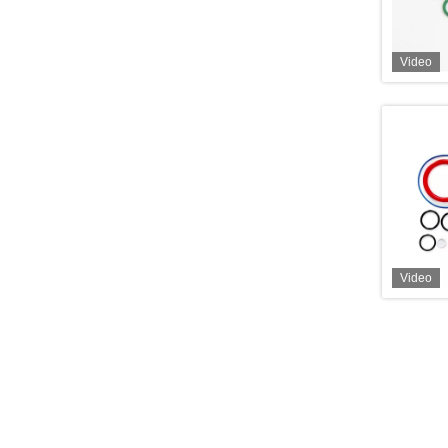
Video
Video