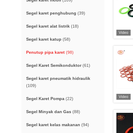
Segel karet mobil
(109)
Segel karet penghubung
(39)
Segel karet alat listrik
(18)
Video
Segel karet katup
(58)
Penutup pipa karet
(98)
Segel Karet Semikonduktor
(61)
Segel karet pneumatik hidraulik
(109)
Video
Segel Karet Pompa
(22)
Segel Minyak dan Gas
(88)
Segel karet kelas makanan
(94)