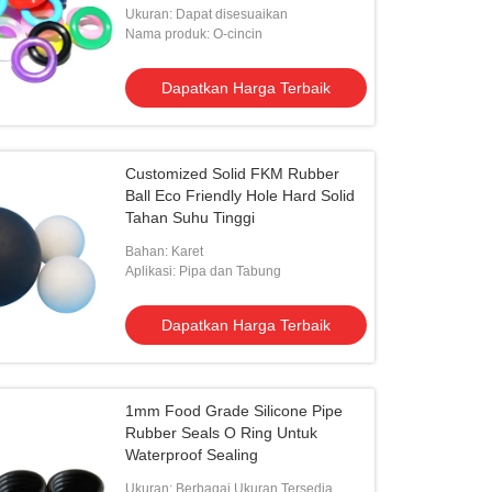
Ukuran: Dapat disesuaikan
Nama produk: O-cincin
Dapatkan Harga Terbaik
Customized Solid FKM Rubber
Ball Eco Friendly Hole Hard Solid
Tahan Suhu Tinggi
Bahan: Karet
Aplikasi: Pipa dan Tabung
Dapatkan Harga Terbaik
1mm Food Grade Silicone Pipe
Rubber Seals O Ring Untuk
Waterproof Sealing
Ukuran: Berbagai Ukuran Tersedia