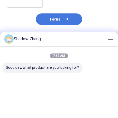
Terus
Shadow Zhang
Rekomendasi Produk
7:57 AM
Good day, what product are you looking for?
AS568 PG Standard
Black CR Automotive
ORK Purple E
Size FKM FPM EPDM
Rubber Seals
Rubber Autom
Rubber O-Ring Seal
Neoprene Grommet
Rubber Seals
untuk Aplikasi
Rubber Seals Untuk
Manufacturer
Otomotif Suhu
Kabel Konektor
Bagian Otomot
Harga terbaik
Harga terbaik
Harga terb
Tinggi