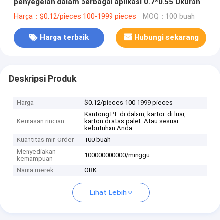
penyegelan dalam berbagai aplikasi 0.7*0.55 Ukuran
Harga：$0.12/pieces 100-1999 pieces
MOQ：100 buah
Harga terbaik
Hubungi sekarang
Deskripsi Produk
Harga
$0.12/pieces 100-1999 pieces
Kantong PE di dalam, karton di luar,
Kemasan rincian
karton di atas palet. Atau sesuai
kebutuhan Anda.
Kuantitas min Order
100 buah
Menyediakan
100000000000/minggu
kemampuan
Nama merek
ORK
Lihat Lebih