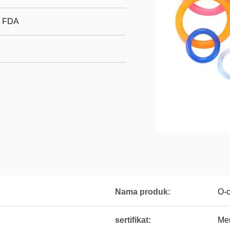
/ FDA
Nama produk:
O-c
sertifikat:
Me