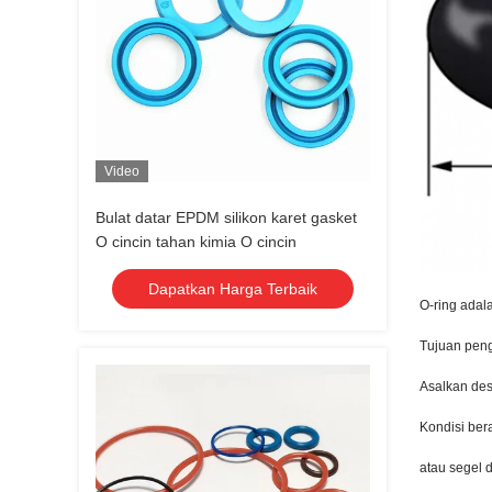
Video
Bulat datar EPDM silikon karet gasket
O cincin tahan kimia O cincin
Dapatkan Harga Terbaik
O-ring adal
Tujuan peng
Asalkan des
Kondisi ber
atau segel 