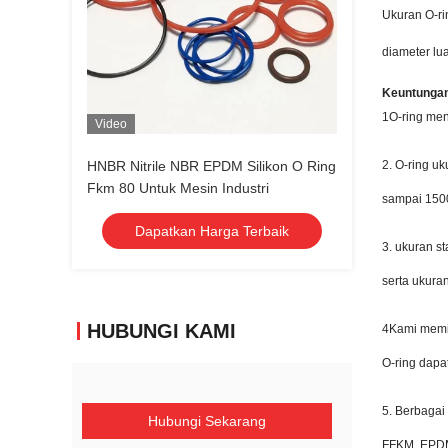
Ukuran O-ri
diameter lu
Keuntungan
1O-ring men
Video
HNBR Nitrile NBR EPDM Silikon O Ring
2. O-ring u
Fkm 80 Untuk Mesin Industri
sampai 15
Dapatkan Harga Terbaik
3. ukuran s
serta ukura
HUBUNGI KAMI
4Kami memili
O-ring dap
5. Berbagai
Hubungi Sekarang
FFKM, EPDM,